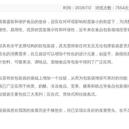
时间：2018/7/2 浏览次数：755
载着盛装和保护食品的使命，还应在对环境影响程度最小的前提下，为消
便性、易用性、优异的货架展示性和环保性，近年来在食品包装领域倍受
部具有水平支撑结构的软包装袋，其无需倚靠任何支且无论包撑装袋是否
性化的消费需求，自立袋还可以增加个性化的设计元素，如提手、曲线轮
汁饮料、可吸果冻、调味品、宠物食品等包装中得到了广泛应用。
在原有软包装袋的基础上增加一个拉链，从而为包装袋增添可再封的功能
袋已广泛应用于肉类、奶酪、冷冻食品、坚果、糖果和糕点等食品包装领
拉链袋主要包括三大系列：压合式、滑块式和拉链条式。
链袋虽然在我国的发展历史不够悠长，但已呈现出良好的发展势头。在不