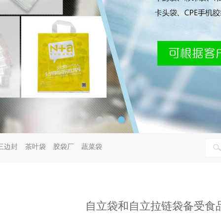
三边封
茶叶袋
胶袋厂
蔬菜袋
自立袋和自立拉链袋备受食