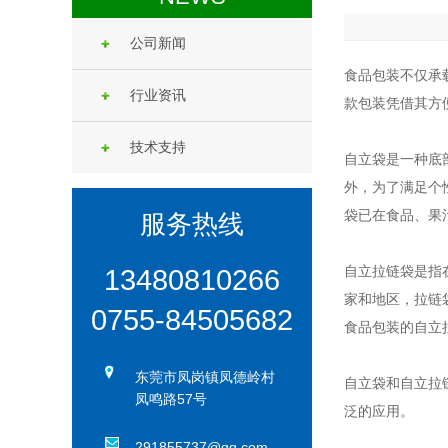
公司新闻
食品包装不仅承
行业资讯
款包装凭借其方
技术支持
自立袋是一种底
外，为了满足个
袋已在食品、果
服务热线
自立拉链袋是指
13480810266
家和地区，拉链
0755-84505682
食品包装的自立
东莞市凤岗镇凤德岭村
自立袋和自立拉
凤鸣路57号
泛的应用。
291855737@qq.com