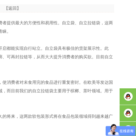
4次
【返回】
费者提供最大的方便性和易用性。自立袋、自立拉链袋，这两
青睐。
开启都能实现自行站立。自立袋具有极佳的货架展示性。此
廓、可再封拉链等，从而大大提升消费者的购买欲。目前自立
，使消费者对未食用完的食品进行重复密封。在欧美等发达国
域，而目前我们的自立拉链袋主要用于槟榔、茶叶领域。用于
业务咨
久的将来，这两款软包装形式将在食品包装领域得到越来越广
询
包装胶