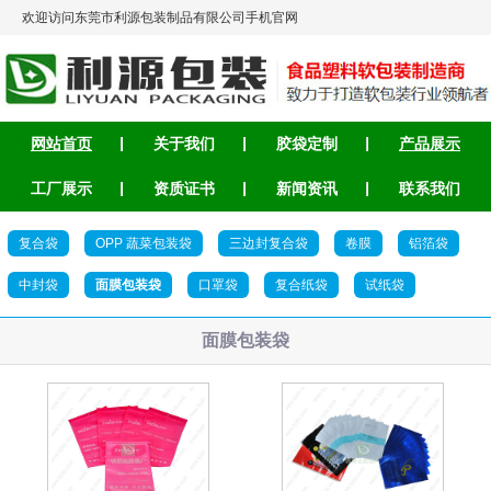
欢迎访问东莞市利源包装制品有限公司手机官网
网站首页
关于我们
胶袋定制
产品展示
工厂展示
资质证书
新闻资讯
联系我们
复合袋
OPP 蔬菜包装袋
三边封复合袋
卷膜
铝箔袋
中封袋
面膜包装袋
口罩袋
复合纸袋
试纸袋
面膜包装袋