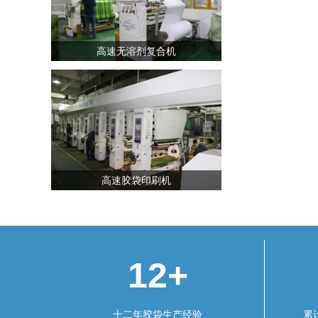
高速无溶剂复合机
高速胶袋印刷机
12+
十二年胶袋生产经验
累