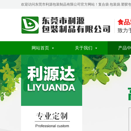
欢迎访问东莞市利源包装制品有限公司官方网站！复合袋.包装袋.塑胶
食品
致力
网站首页
关于我们
产品