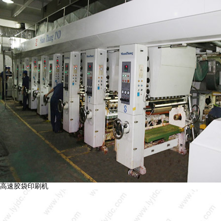
高速胶袋印刷机