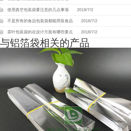
使用真空包装袋要注意的几点事项
2018/7/2
不是所有的食品包装袋都能用装食品
2018/7/2
茶叶包装袋的在设计方面有哪些要点
2018/7/2
与铝箔袋相关的产品