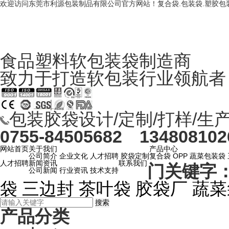
欢迎访问东莞市利源包装制品有限公司官方网站！复合袋.包装袋.塑胶包
食品塑料软包装袋制造商
致力于打造软包装行业领航者
包装胶袋设计/定制/打样/生
0755-84505682 134808102
网站首页
关于我们
产品中心
公司简介
企业文化
人才招聘
胶袋定制
复合袋
OPP 蔬菜包装袋
人才招聘
新闻资讯
联系我们
门关键字
公司新闻
行业资讯
技术支持
袋
三边封
茶叶袋
胶袋厂
蔬菜
搜索
产品分类