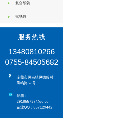
复合纸袋
试纸袋
服务热线
13480810266
0755-84505682
东莞市凤岗镇凤德岭村
凤鸣路57号
邮箱：
291855737@qq.com
企业QQ：857129442